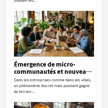
soudain les...
Émergence de micro-
communautés et nouveaux
modes de collaboration
Dans les entreprises comme dans les villes,
un phénomène discret mais puissant gagne
du terrain :...