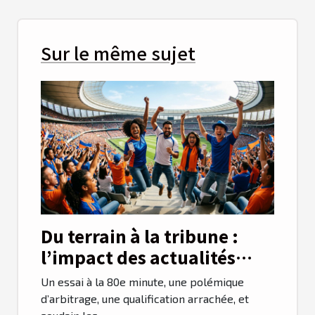
Sur le même sujet
Du terrain à la tribune :
l’impact des actualités
sportives sur les ventes de
Un essai à la 80e minute, une polémique
billets
d’arbitrage, une qualification arrachée, et