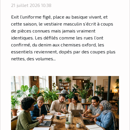
s’approprient les basiques
21 juillet 2026 10:38
cette saison
Exit l’uniforme figé, place au basique vivant, et
cette saison, le vestiaire masculin s’écrit à coups
de pièces connues mais jamais vraiment
identiques. Les défilés comme les rues l’ont
confirmé, du denim aux chemises oxford, les
essentiels reviennent, dopés par des coupes plus
nettes, des volumes...