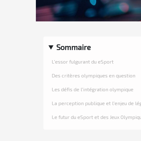
Sommaire
L'essor fulgurant du eSport
Des critères olympiques en question
Les défis de l'intégration olympique
La perception publique et l'enjeu de lé
Le futur du eSport et des Jeux Olympiq