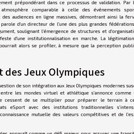
ment prépondérant dans ce processus de validation. Par 
 atmosphère comparable à celle des événements sport
t des audiences en ligne massives, démontrant ainsi la fer
 parole d'un directeur de l'une des plus grandes fédération
ument, soulignant l'émergence de structures et d'organisat
este d'une institutionnalisation en marche. La légitimatio
pourrait alors se profiler, à mesure que la perception publ
et des Jeux Olympiques
 question de son intégration aux Jeux Olympiques modernes sus
entre les mondes virtuel et athlétique s'annonce comme
s ne cessent de se multiplier pour préparer le terrain à c
ts eSport avec des institutions traditionnelles s'intensi
onnaissance mutuelle des valeurs compétitives et de l'es
gles apparaît comme un défi majeur pour assurer une transi