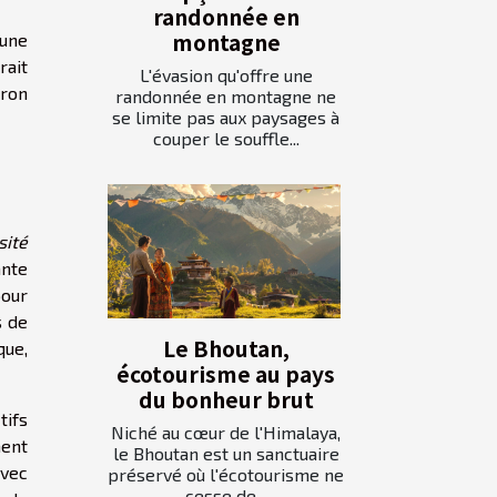
randonnée en
montagne
 une
rait
L'évasion qu'offre une
iron
randonnée en montagne ne
se limite pas aux paysages à
couper le souffle...
sité
ante
pour
s de
Le Bhoutan,
que,
écotourisme au pays
du bonheur brut
tifs
Niché au cœur de l'Himalaya,
ment
le Bhoutan est un sanctuaire
avec
préservé où l'écotourisme ne
cesse de...