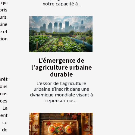
 qui
notre capacité à...
pris
urs,
line
e et
tion
L'émergence de
l'agriculture urbaine
durable
érêt
L'essor de l'agriculture
ions
urbaine s'inscrit dans une
tous
dynamique mondiale visant à
repenser nos...
nces
 La
cent
s ce
t de