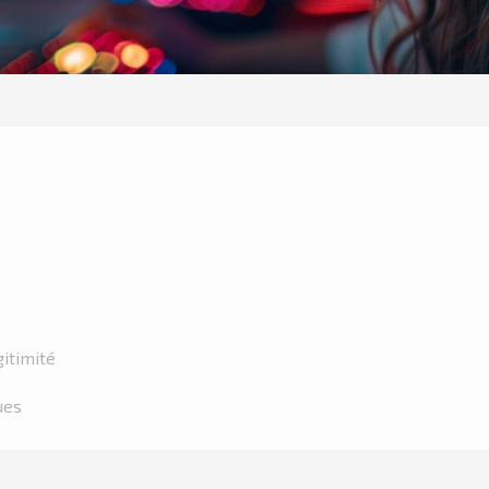
gitimité
ues