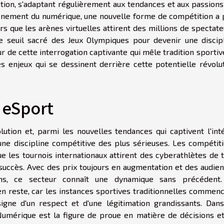
ion, s'adaptant régulièrement aux tendances et aux passions
ènement du numérique, une nouvelle forme de compétition a 
rs que les arènes virtuelles attirent des millions de spectate
le seuil sacré des Jeux Olympiques pour devenir une discip
 de cette interrogation captivante qui mêle tradition sportiv
s enjeux qui se dessinent derrière cette potentielle révolu
 eSport
tion et, parmi les nouvelles tendances qui captivent l'int
e discipline compétitive des plus sérieuses. Les compétit
ue les tournois internationaux attirent des cyberathlètes de 
succès. Avec des prix toujours en augmentation et des audie
ns, ce secteur connaît une dynamique sans précédent.
 en reste, car les instances sportives traditionnelles commen
signe d'un respect et d'une légitimation grandissants. Dan
 Numérique est la figure de proue en matière de décisions e