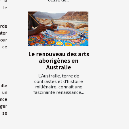
r la
t le
urde
nter
pour
s ce
Le renouveau des arts
aborigènes en
Australie
L'Australie, terre de
contrastes et d'histoire
ille
millénaire, connaît une
à un
fascinante renaissance...
ance
nger
s se