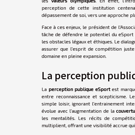
les
valeurs olympiques
. En effet, l'in
perception de cette institution centena
dépassement de soi, vers une approche plus 
Face à ces enjeux, le président de l'Assoc
tâche de défendre le potentiel du eSport 
les obstacles légaux et éthiques. Le dialo
assurer que l'esprit de compétition jus
domaine en pleine expansion.
La perception publiq
La
perception publique eSport
est marquée
entre reconnaissance et scepticisme. L
simple loisir, ignorant l'entrainement inte
évolue avec l'augmentation de la
couvert
les mentalités. Les récits de compétiti
multiplient, offrant une visibilité accrue qu