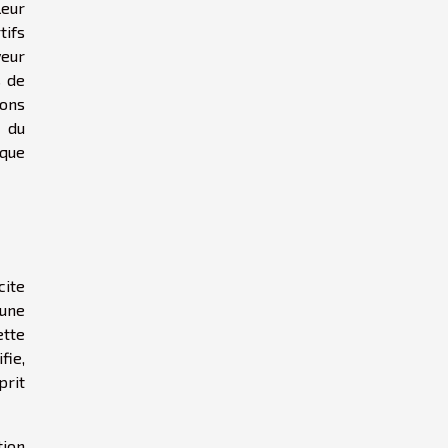
leur
ifs
veur
s de
ions
n du
ique
cite
 une
ette
fie,
prit
tion