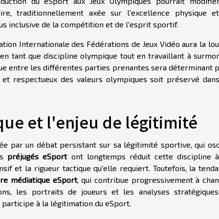
troduction du eSport aux Jeux Olympiques pourrait modifie
ire, traditionnellement axée sur l'excellence physique e
inclusive de la compétition et de l'esprit sportif.
iation Internationale des Fédérations de Jeux Vidéo aura la lo
en tant que discipline olympique tout en travaillant à surmo
gue entre les différentes parties prenantes sera déterminant 
te et respectueux des valeurs olympiques soit préservé dan
ue et l'enjeu de légitimité
 par un débat persistant sur sa légitimité sportive, qui osc
es
préjugés eSport
ont longtemps réduit cette discipline 
nsif et la rigueur tactique qu'elle requiert. Toutefois, la tend
ure médiatique eSport
, qui contribue progressivement à cha
ons, les portraits de joueurs et les analyses stratégique
i participe à la légitimation du eSport.