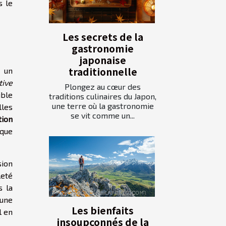
s le
Les secrets de la
gastronomie
japonaise
traditionnelle
à un
tive
Plongez au cœur des
ible
traditions culinaires du Japon,
une terre où la gastronomie
lles
se vit comme un...
tion
ique
sion
leté
s la
 une
Les bienfaits
l en
insoupçonnés de la